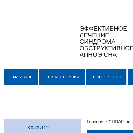
ЭФФЕКТИВНОЕ
ЛЕЧЕНИЕ
СИНДРОМА
ОБСТРУКТИВНО
АПНОЭ СНА
О МАГАЗИНЕ
О СИПАП-ТЕРАПИИ
ВОПРОС / ОТВЕТ
Главная
>
СИПАП апп
КАТАЛОГ