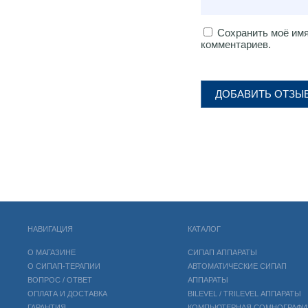
Сохранить моё имя
комментариев.
НАВИГАЦИЯ
КАТАЛОГ
О МАГАЗИНЕ
СИПАП АППАРАТЫ
О СИПАП-ТЕРАПИИ
АВТОМАТИЧЕСКИЕ СИПАП
ВОПРОС / ОТВЕТ
АППАРАТЫ
ОПЛАТА И ДОСТАВКА
BILEVEL / TRILEVEL АППАРАТЫ
ГАРАНТИЯ
КОМПЬЮТЕРНАЯ СОМНОГРАФИ