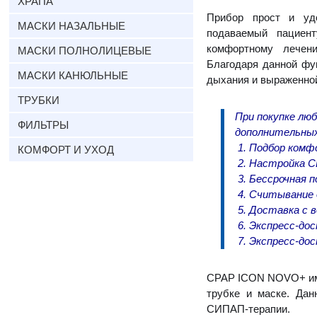
ХРАПА
Прибор прост и уд
МАСКИ НАЗАЛЬНЫЕ
подаваемый пациент
комфортному лечен
МАСКИ ПОЛНОЛИЦЕВЫЕ
Благодаря данной фу
МАСКИ КАНЮЛЬНЫЕ
дыхания и выраженной
ТРУБКИ
При покупке
люб
ФИЛЬТРЫ
дополнительных
Подбор комф
КОМФОРТ И УХОД
Настройка С
Бессрочная п
Считывание 
Доставка с 
Экспресс-дос
Экспресс-дос
CPAP ICON NOVO+ име
трубке и маске. Дан
СИПАП-терапии.