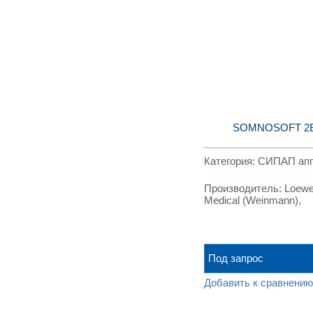
SOMNOSOFT 2
Категория:
СИПАП ап
Производитель:
Loewe
Medical (Weinmann),
Германия
Под запрос
Добавить к сравнению