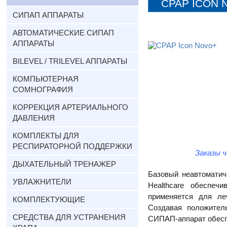
CPAP ICON 
ОБОРУДОВАНИЯ
СИПАП АППАРАТЫ
АВТОМАТИЧЕСКИЕ СИПАП
АППАРАТЫ
BILEVEL / TRILEVEL АППАРАТЫ
КОМПЬЮТЕРНАЯ
СОМНОГРАФИЯ
КОРРЕКЦИЯ АРТЕРИАЛЬНОГО
ДАВЛЕНИЯ
КОМПЛЕКТЫ ДЛЯ
РЕСПИРАТОРНОЙ ПОДДЕРЖКИ
Заказы 
ДЫХАТЕЛЬНЫЙ ТРЕНАЖЕР
Базовый неавтомати
УВЛАЖНИТЕЛИ
Healthcare
обеспечи
применяется для ле
КОМПЛЕКТУЮЩИЕ
Создавая положител
СРЕДСТВА ДЛЯ УСТРАНЕНИЯ
СИПАП-аппарат обесп