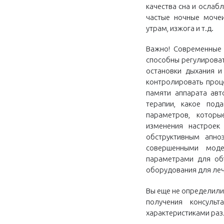
качества сна и ослаб
частые ночные мочеи
утрам, изжога и т.д.
Важно! Современные
способны регулироват
остановки дыхания и
контролировать проц
памяти аппарата авт
терапии, какое под
параметров, котор
изменения настроек
обструктивным апно
совершенными мод
параметрами для об
оборудования для леч
Вы еще не определили
получения консуль
характеристиками ра