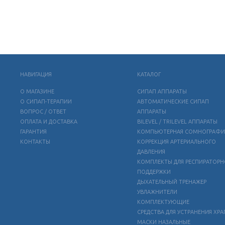
НАВИГАЦИЯ
КАТАЛОГ
О МАГАЗИНЕ
СИПАП АППАРАТЫ
О СИПАП-ТЕРАПИИ
АВТОМАТИЧЕСКИЕ СИПАП
ВОПРОС / ОТВЕТ
АППАРАТЫ
ОПЛАТА И ДОСТАВКА
BILEVEL / TRILEVEL АППАРАТЫ
ГАРАНТИЯ
КОМПЬЮТЕРНАЯ СОМНОГРАФИ
КОНТАКТЫ
КОРРЕКЦИЯ АРТЕРИАЛЬНОГО
ДАВЛЕНИЯ
КОМПЛЕКТЫ ДЛЯ РЕСПИРАТОР
ПОДДЕРЖКИ
ДЫХАТЕЛЬНЫЙ ТРЕНАЖЕР
УВЛАЖНИТЕЛИ
КОМПЛЕКТУЮЩИЕ
СРЕДСТВА ДЛЯ УСТРАНЕНИЯ ХРА
МАСКИ НАЗАЛЬНЫЕ