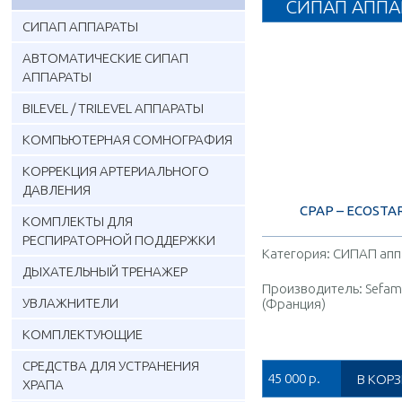
СИПАП АППА
ОБОРУДОВАНИЯ
СИПАП АППАРАТЫ
АВТОМАТИЧЕСКИЕ СИПАП
АППАРАТЫ
BILEVEL / TRILEVEL АППАРАТЫ
КОМПЬЮТЕРНАЯ СОМНОГРАФИЯ
КОРРЕКЦИЯ АРТЕРИАЛЬНОГО
ДАВЛЕНИЯ
CPAP – ECOSTA
КОМПЛЕКТЫ ДЛЯ
РЕСПИРАТОРНОЙ ПОДДЕРЖКИ
Категория:
СИПАП апп
ДЫХАТЕЛЬНЫЙ ТРЕНАЖЕР
Производитель:
Sefam
УВЛАЖНИТЕЛИ
(Франция)
КОМПЛЕКТУЮЩИЕ
СРЕДСТВА ДЛЯ УСТРАНЕНИЯ
45 000
р.
ХРАПА