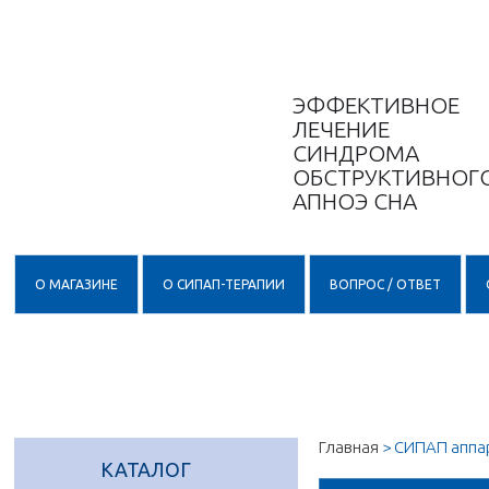
ЭФФЕКТИВНОЕ
ЛЕЧЕНИЕ
СИНДРОМА
ОБСТРУКТИВНОГ
АПНОЭ СНА
О МАГАЗИНЕ
О СИПАП-ТЕРАПИИ
ВОПРОС / ОТВЕТ
Главная
>
СИПАП аппа
КАТАЛОГ