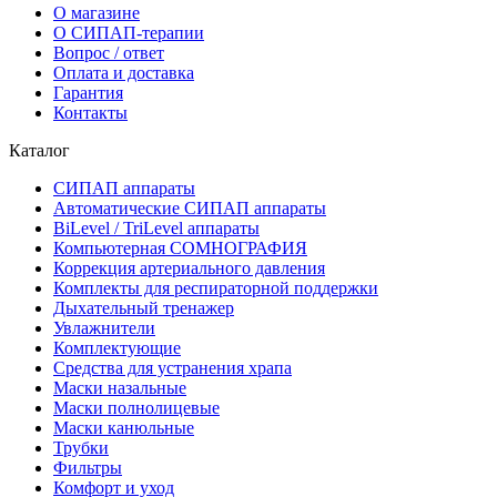
О магазине
О СИПАП-терапии
Вопрос / ответ
Оплата и доставка
Гарантия
Контакты
Каталог
СИПАП аппараты
Автоматические СИПАП аппараты
BiLevel / TriLevel аппараты
Компьютерная СОМНОГРАФИЯ
Коррекция артериального давления
Комплекты для респираторной поддержки
Дыхательный тренажер
Увлажнители
Комплектующие
Средства для устранения храпа
Маски назальные
Маски полнолицевые
Маски канюльные
Трубки
Фильтры
Комфорт и уход