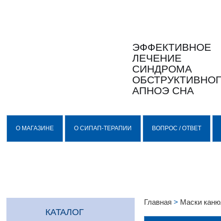
ЭФФЕКТИВНОЕ
ЛЕЧЕНИЕ
СИНДРОМА
ОБСТРУКТИВНО
АПНОЭ СНА
О МАГАЗИНЕ
О СИПАП-ТЕРАПИИ
ВОПРОС / ОТВЕТ
Главная
>
Маски кан
КАТАЛОГ