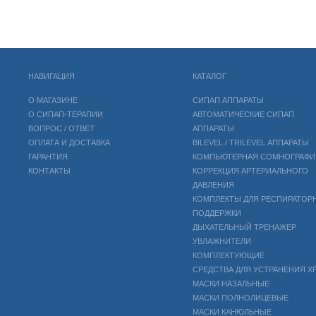
НАВИГАЦИЯ
КАТАЛОГ
О МАГАЗИНЕ
СИПАП АППАРАТЫ
О СИПАП-ТЕРАПИИ
АВТОМАТИЧЕСКИЕ СИПАП
ВОПРОС / ОТВЕТ
АППАРАТЫ
ОПЛАТА И ДОСТАВКА
BILEVEL / TRILEVEL АППАРАТЫ
ГАРАНТИЯ
КОМПЬЮТЕРНАЯ СОМНОГРАФИ
КОНТАКТЫ
КОРРЕКЦИЯ АРТЕРИАЛЬНОГО
ДАВЛЕНИЯ
КОМПЛЕКТЫ ДЛЯ РЕСПИРАТОР
ПОДДЕРЖКИ
ДЫХАТЕЛЬНЫЙ ТРЕНАЖЕР
УВЛАЖНИТЕЛИ
КОМПЛЕКТУЮЩИЕ
СРЕДСТВА ДЛЯ УСТРАНЕНИЯ Х
МАСКИ НАЗАЛЬНЫЕ
МАСКИ ПОЛНОЛИЦЕВЫЕ
МАСКИ КАНЮЛЬНЫЕ